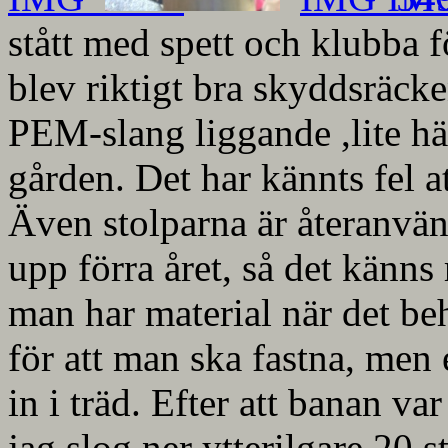
stått med spett och klubba fö
blev riktigt bra skyddsräcke
PEM-slang liggande ,lite här
gården. Det har kännts fel at
Även stolparna är återanvänd
upp förra året, så det känns 
man har material när det be
för att man ska fastna, men 
in i träd. Efter att banan va
jag slog ner ytterilgare 20 