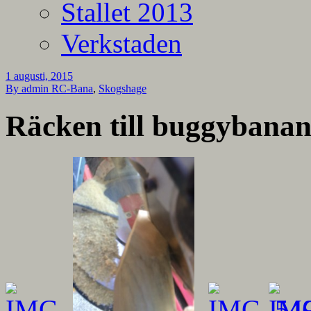
Stallet 2013
Verkstaden
1 augusti, 2015
By admin
RC-Bana
,
Skogshage
Räcken till buggybanan