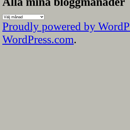
Alla mina bloggmånader
Alla
mina
Proudly powered by WordP
bloggmånader
WordPress.com
.