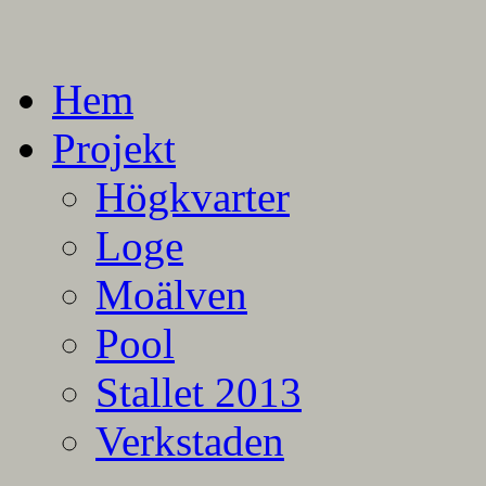
En blogg om mina projekt
Alla mina projekt
Hem
Projekt
Högkvarter
Loge
Moälven
Pool
Stallet 2013
Verkstaden