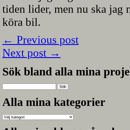
tiden lider, men nu ska jag n
köra bil.
←
Previous post
Next post
→
Sök bland alla mina proje
Sök
efter:
Alla mina kategorier
Alla
mina
kategorier