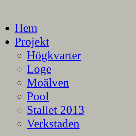
En blogg om mina projekt
Alla mina projekt
Hem
Projekt
Högkvarter
Loge
Moälven
Pool
Stallet 2013
Verkstaden