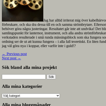
Jag har alltid irriterat mig över kabelhärvo
förbrukare, och ska dra dessa till en och samma strömbrytare. Efterso
behöver göra några justeringar. Resultatet går inte att undvika! Det b
samlingspunkt för lanternor, instrument, och alla andra strömförbru
verkstaden resulterade i små runda mässingsblock som ska fungera som 
ordning ser de ut att kunna fungera – i alla fall teoretiskt. En liten fu
jag väl göra nya i koppar, eller varför inte i guld!?
←
Previous post
Next post
→
Sök bland alla mina projekt
Sök
efter:
Alla mina kategorier
Alla
mina
kategorier
Alla mina bloggmånader