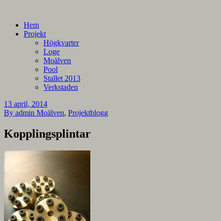
En blogg om mina projekt
Alla mina projekt
Hem
Projekt
Högkvarter
Loge
Moälven
Pool
Stallet 2013
Verkstaden
13 april, 2014
By admin
Moälven
,
Projektblogg
Kopplingsplintar