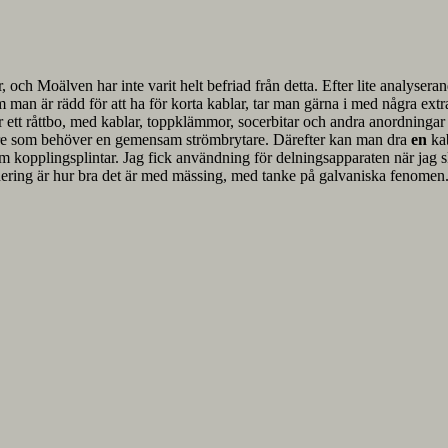
r, och Moälven har inte varit helt befriad från detta. Efter lite analyser
m man är rädd för att ha för korta kablar, tar man gärna i med några e
lir ett råttbo, med kablar, toppklämmor, socerbitar och andra anordninga
kare som behöver en gemensam strömbrytare. Därefter kan man dra
en
ka
kopplingsplintar. Jag fick användning för delningsapparaten när jag sku
ndering är hur bra det är med mässing, med tanke på galvaniska fenomen. Vi