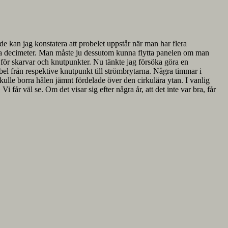
ande kan jag konstatera att probelet uppstår när man har flera
xtra decimeter. Man måste ju dessutom kunna flytta panelen om man
r för skarvar och knutpunkter. Nu tänkte jag försöka göra en
bel från respektive knutpunkt till strömbrytarna. Några timmar i
lle borra hålen jämnt fördelade över den cirkulära ytan. I vanlig
 får väl se. Om det visar sig efter några år, att det inte var bra, får