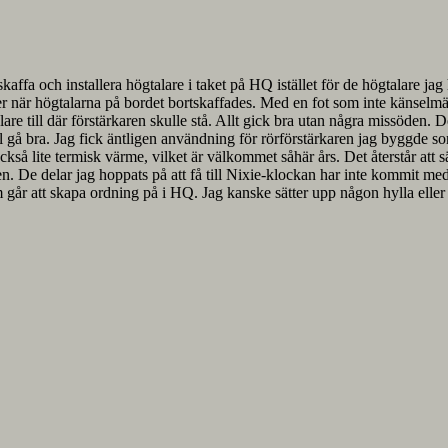
örskaffa och installera högtalare i taket på HQ istället för de högtalare jag
ver när högtalarna på bordet bortskaffades. Med en fot som inte känselmä
re till där förstärkaren skulle stå. Allt gick bra utan några missöden. De
l gå bra. Jag fick äntligen användning för rörförstärkaren jag byggde s
ckså lite termisk värme, vilket är välkommet såhär års. Det återstår att 
n. De delar jag hoppats på att få till Nixie-klockan har inte kommit med
om går att skapa ordning på i HQ. Jag kanske sätter upp någon hylla elle