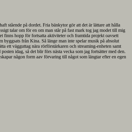
 haft stående på dordet. Fria bänkytor gör att det är lättare att hålla
ssigt talar om för en om man står på fast mark tog jag modet till mig
t finns hopp för fortsatta aktiviteter och framtida projekt oavsett
om byggsats från Kina. Så länge man inte spelar musik på absolut
sätta ett vägguttag nära rörförstärkaren och streaming-enheten samt
 posten idag, så det blir förs nästa vecka som jag fortsätter med den.
r skapar någon form aav förvaring till något som längtar efter en egen