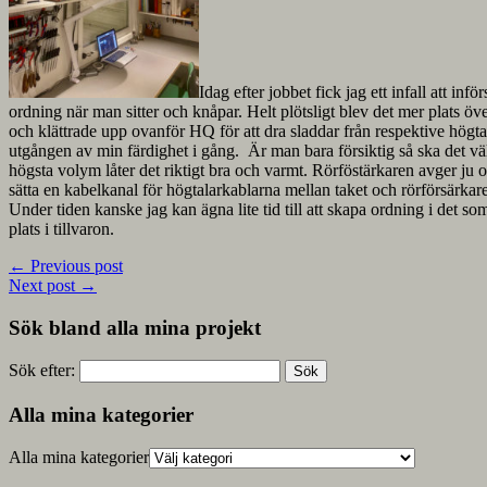
Idag efter jobbet fick jag ett infall att inf
ordning när man sitter och knåpar. Helt plötsligt blev det mer plats ö
och klättrade upp ovanför HQ för att dra sladdar från respektive högtala
utgången av min färdighet i gång. Är man bara försiktig så ska det vä
högsta volym låter det riktigt bra och varmt. Rörföstärkaren avger ju o
sätta en kabelkanal för högtalarkablarna mellan taket och rörförsärkare
Under tiden kanske jag kan ägna lite tid till att skapa ordning i det s
plats i tillvaron.
←
Previous post
Next post
→
Sök bland alla mina projekt
Sök efter:
Alla mina kategorier
Alla mina kategorier