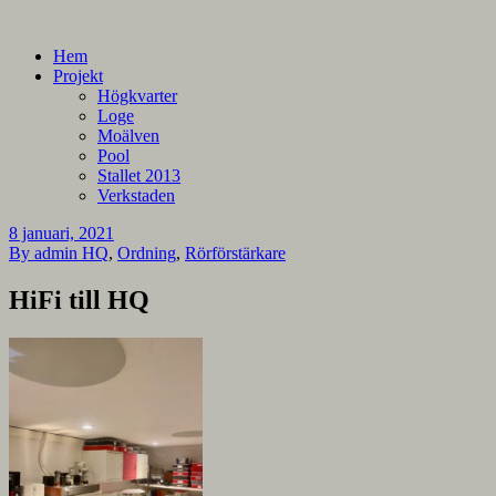
En blogg om mina projekt
Alla mina projekt
Hem
Projekt
Högkvarter
Loge
Moälven
Pool
Stallet 2013
Verkstaden
8 januari, 2021
By admin
HQ
,
Ordning
,
Rörförstärkare
HiFi till HQ