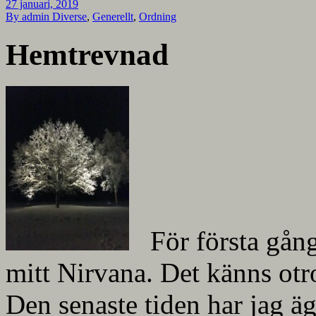
27 januari, 2019
By admin
Diverse
,
Generellt
,
Ordning
Hemtrevnad
För första gång
mitt Nirvana. Det känns otr
Den senaste tiden har jag ägn