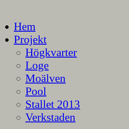
En blogg om mina projekt
Alla mina projekt
Hem
Projekt
Högkvarter
Loge
Moälven
Pool
Stallet 2013
Verkstaden