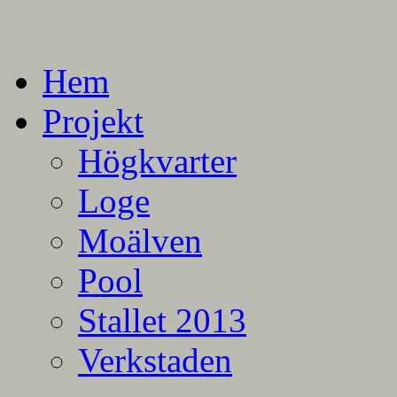
En blogg om mina projekt
Alla mina projekt
Hem
Projekt
Högkvarter
Loge
Moälven
Pool
Stallet 2013
Verkstaden