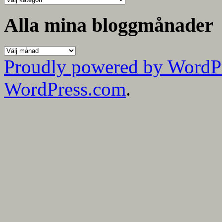
mina
kategorier
Alla mina bloggmånader
Alla
mina
Proudly powered by WordP
bloggmånader
WordPress.com
.