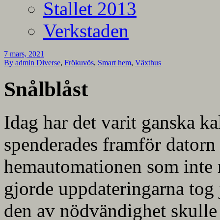
Stallet 2013
Verkstaden
7 mars, 2021
By admin
Diverse
,
Frökuvös
,
Smart hem
,
Växthus
Snålblåst
Idag har det varit ganska ka
spenderades framför datorn 
hemautomationen som inte ri
gjorde uppdateringarna tog 
den av nödvändighet skulle l