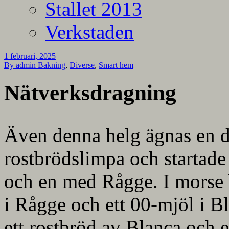
Stallet 2013
Verkstaden
1 februari, 2025
By admin
Bakning
,
Diverse
,
Smart hem
Nätverksdragning
Även denna helg ägnas en de
rostbrödslimpa och startad
och en med Rågge. I morse 
i Rågge och ett 00-mjöl i Bl
ett rostbröd av Blanca och e