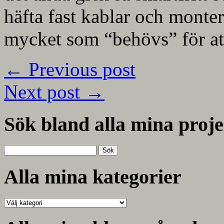
häfta fast kablar och monte
mycket som “behövs” för att
←
Previous post
Next post
→
Sök bland alla mina proje
Sök
efter:
Alla mina kategorier
Alla
mina
kategorier