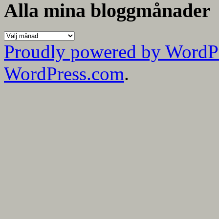
kategorier
Alla mina bloggmånader
Alla
mina
Proudly powered by WordP
bloggmånader
WordPress.com
.