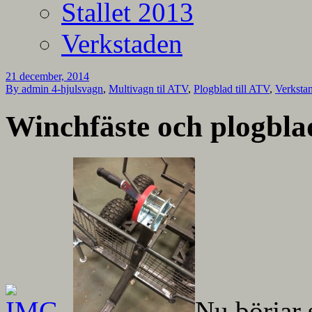
Stallet 2013
Verkstaden
21 december, 2014
By admin
4-hjulsvagn
,
Multivagn til ATV
,
Plogblad till ATV
,
Verksta
Winchfäste och plogbla
Nu börjar 