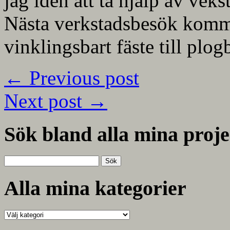
jag idén att ta hjälp av vek
Nästa verkstadsbesök kommer
vinklingsbart fäste till plog
←
Previous post
Next post
→
Sök bland alla mina proje
Sök
efter:
Alla mina kategorier
Alla
mina