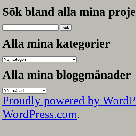
Sök bland alla mina proje
Sök
efter:
Alla mina kategorier
Alla
mina
kategorier
Alla mina bloggmånader
Alla
mina
Proudly powered by WordP
bloggmånader
WordPress.com
.