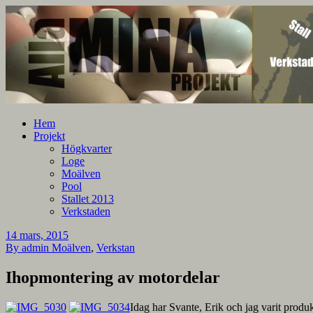
En blogg om mina projekt
Alla mina projekt
Hem
Projekt
Högkvarter
Loge
Moälven
Pool
Stallet 2013
Verkstaden
14 mars, 2015
By admin
Moälven
,
Verkstan
Ihopmontering av motordelar
Idag har Svante, Erik och jag varit produk