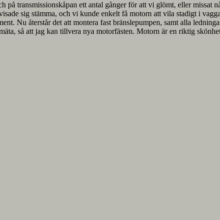
och på transmissionskåpan ett antal gånger för att vi glömt, eller missat n
visade sig stämma, och vi kunde enkelt få motorn att vila stadigt i vagga
nt. Nu återstår det att montera fast bränslepumpen, samt alla ledningar o
a, så att jag kan tillvera nya motorfästen. Motorn är en riktig skönhet, 