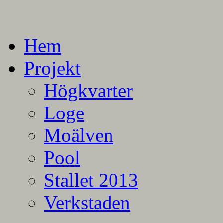
En blogg om mina projekt
Alla mina projekt
Hem
Projekt
Högkvarter
Loge
Moälven
Pool
Stallet 2013
Verkstaden