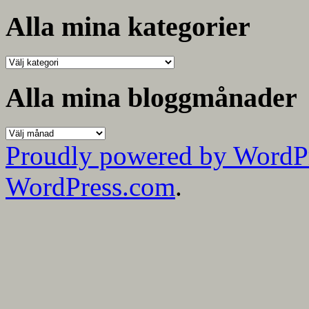
efter:
Alla mina kategorier
Alla
mina
kategorier
Alla mina bloggmånader
Alla
mina
Proudly powered by WordP
bloggmånader
WordPress.com
.