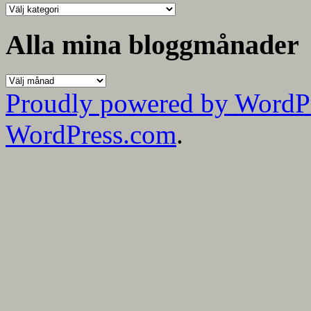
Alla
mina
kategorier
Alla mina bloggmånader
Alla
mina
Proudly powered by WordP
bloggmånader
WordPress.com
.