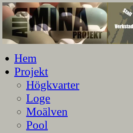
En blogg om mina projekt
Alla mina projekt
Hem
Projekt
Högkvarter
Loge
Moälven
Pool