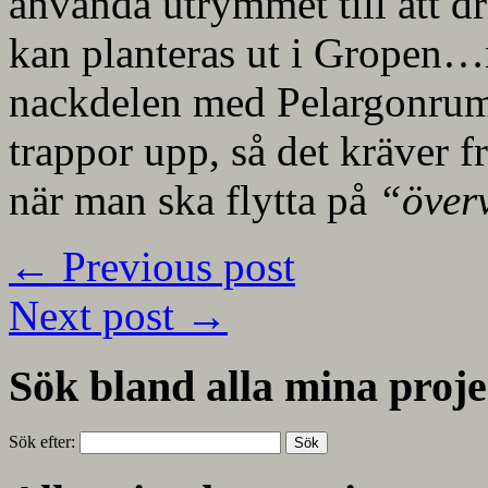
använda utrymmet till att d
kan planteras ut i Gropen…n
nackdelen med Pelargonrumme
trappor upp, så det kräver f
när man ska flytta på
“över
←
Previous post
Next post
→
Sök bland alla mina proje
Sök efter: