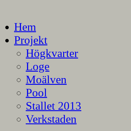
En blogg om mina projekt
Alla mina projekt
Hem
Projekt
Högkvarter
Loge
Moälven
Pool
Stallet 2013
Verkstaden