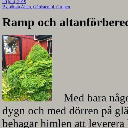
20 juni, 2019
By admin
Altan
,
Gårdsterapi
,
Gropen
Ramp och altanförbered
Med bara någon
dygn och med dörren på glän
behagar himlen att leverera 