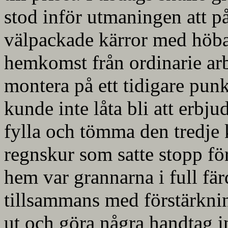
stod inför utmaningen att p
välpackade kärror med höbal
hemkomst från ordinarie arbe
montera på ett tidigare punk
kunde inte låta bli att erbj
fylla och tömma den tredje 
regnskur som satte stopp för
hem var grannarna i full fär
tillsammans med förstärknin
ut och göra några handtag in