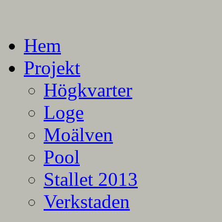
En blogg om mina projekt
Alla mina projekt
Hem
Projekt
Högkvarter
Loge
Moälven
Pool
Stallet 2013
Verkstaden