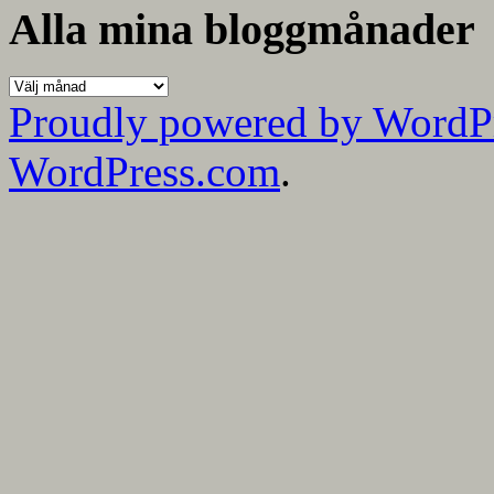
kategorier
Alla mina bloggmånader
Alla
mina
Proudly powered by WordP
bloggmånader
WordPress.com
.