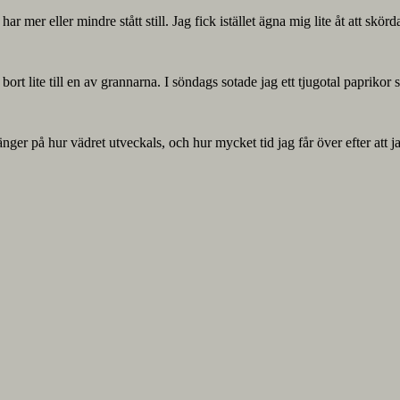
ar mer eller mindre stått still. Jag fick istället ägna mig lite åt att sk
ort lite till en av grannarna. I söndags sotade jag ett tjugotal paprikor 
nger på hur vädret utveckals, och hur mycket tid jag får över efter att 