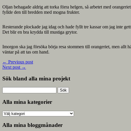
Oljan behagade aldrig att torka förra helgen, så arbetet med orangeriet h
fyllde den till bredden med mogna frukter.
Resterande plockade jag idag och hade fyllt tre kassar om jag inte gett b
Det blir en bra krydda till mustiga grytor.
Imorgon ska jag försöka börja resa stommen till orangeriet, men allt hä
väntar på att tas om hand.
←
Previous post
Next post
→
Sök bland alla mina projekt
Sök
efter:
Alla mina kategorier
Alla
mina
kategorier
Alla mina bloggmånader