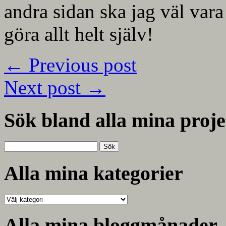
andra sidan ska jag väl vara
göra allt helt själv!
←
Previous post
Next post
→
Sök bland alla mina proje
Sök
efter:
Alla mina kategorier
Alla
mina
kategorier
Alla mina bloggmånader