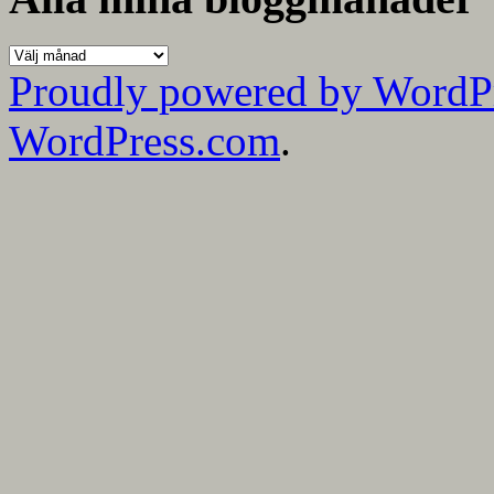
Alla
mina
Proudly powered by WordP
bloggmånader
WordPress.com
.