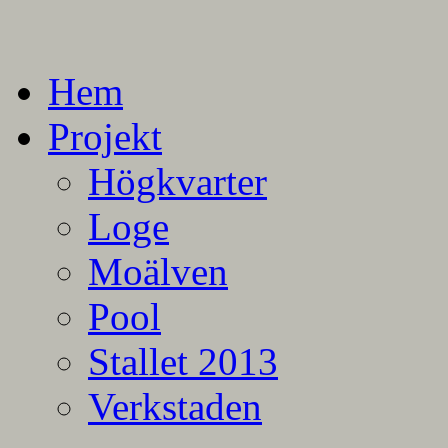
En blogg om mina projekt
Alla mina projekt
Hem
Projekt
Högkvarter
Loge
Moälven
Pool
Stallet 2013
Verkstaden