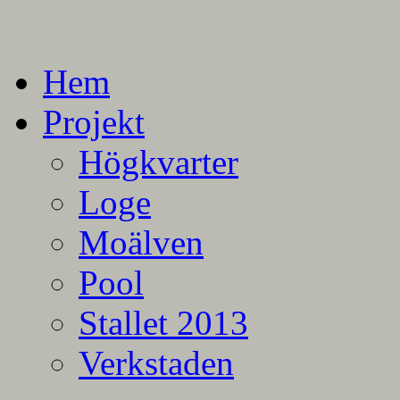
En blogg om mina projekt
Alla mina projekt
Hem
Projekt
Högkvarter
Loge
Moälven
Pool
Stallet 2013
Verkstaden