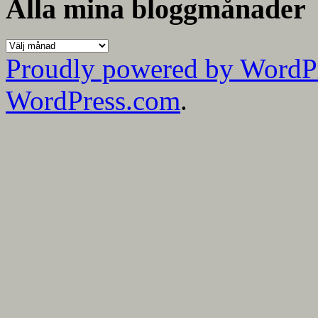
Alla mina bloggmånader
Alla
mina
Proudly powered by WordP
bloggmånader
WordPress.com
.