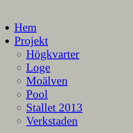
En blogg om mina projekt
Alla mina projekt
Hem
Projekt
Högkvarter
Loge
Moälven
Pool
Stallet 2013
Verkstaden