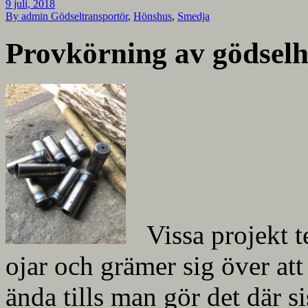
9 juli, 2018
By admin
Gödseltransportör
,
Hönshus
,
Smedja
Provkörning av gödselh
Vissa projekt t
ojar och grämer sig över att
ända tills man gör det där sis