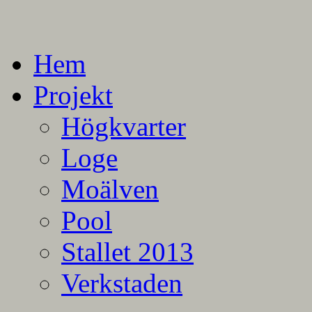
En blogg om mina projekt
Alla mina projekt
Hem
Projekt
Högkvarter
Loge
Moälven
Pool
Stallet 2013
Verkstaden