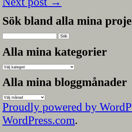
Next post
→
Sök bland alla mina proje
Sök
efter:
Alla mina kategorier
Alla
mina
kategorier
Alla mina bloggmånader
Alla
mina
Proudly powered by WordP
bloggmånader
WordPress.com
.