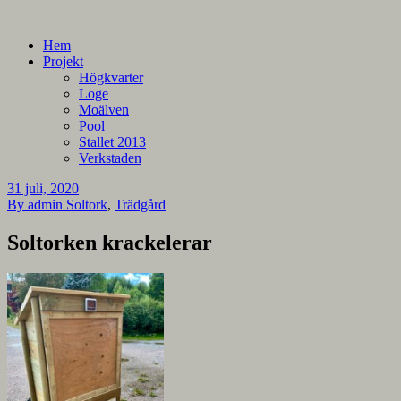
En blogg om mina projekt
Alla mina projekt
Hem
Projekt
Högkvarter
Loge
Moälven
Pool
Stallet 2013
Verkstaden
31 juli, 2020
By admin
Soltork
,
Trädgård
Soltorken krackelerar