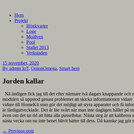
En blogg om mina projekt
Alla mina projekt
Hem
Projekt
Högkvarter
Loge
Moälven
Pool
Stallet 2013
Verkstaden
15 november, 2020
By admin
IoT
,
OnionOmega
,
Smart hem
Jorden kallar
Nå äntligen fick jag till det efter närmare två dagars knappande och e
modulen så uppstod genast problemet att skicka informationen vidare t
vidare till HomeKit som gör det möjligt att styra apparater och få inf
är färdigutvecklade. Det är lite svårt när man inte dagligen håller på 
även om det tar tid att hitta alla pusselbitar. Nästa steg är att kalibre
nästa vecka om nu inte benet blivit bättre till dess. Då kanske jag gör 
←
Previous post