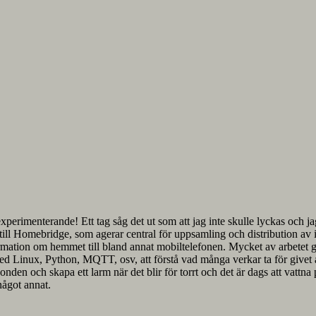
xperimenterande! Ett tag såg det ut som att jag inte skulle lyckas och jag
ill Homebridge, som agerar central för uppsamling och distribution av 
ormation om hemmet till bland annat mobiltelefonen. Mycket av arbetet gå
med Linux, Python, MQTT, osv, att förstå vad många verkar ta för givet a
ra sonden och skapa ett larm när det blir för torrt och det är dags att vat
något annat.