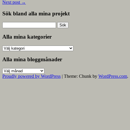
Next post
→
Sök bland alla mina projekt
Sök
efter:
Alla mina kategorier
Alla
mina
kategorier
Alla mina bloggmånader
Alla
mina
Proudly powered by WordPress
|
Theme: Chunk by
WordPress.com
.
bloggmånader