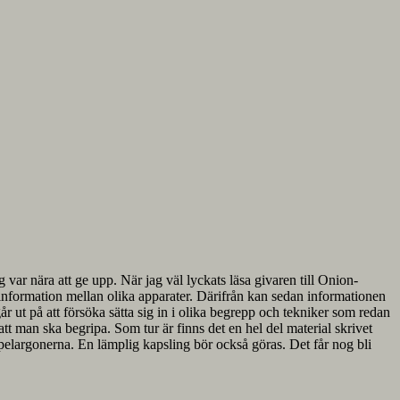
 var nära att ge upp. När jag väl lyckats läsa givaren till Onion-
information mellan olika apparater. Därifrån kan sedan informationen
r ut på att försöka sätta sig in i olika begrepp och tekniker som redan
tt man ska begripa. Som tur är finns det en hel del material skrivet
tna pelargonerna. En lämplig kapsling bör också göras. Det får nog bli