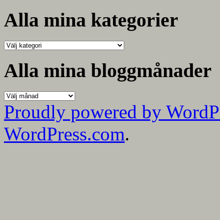
efter:
Alla mina kategorier
Alla
mina
kategorier
Alla mina bloggmånader
Alla
mina
Proudly powered by WordP
bloggmånader
WordPress.com
.