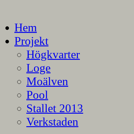
En blogg om mina projekt
Alla mina projekt
Hem
Projekt
Högkvarter
Loge
Moälven
Pool
Stallet 2013
Verkstaden