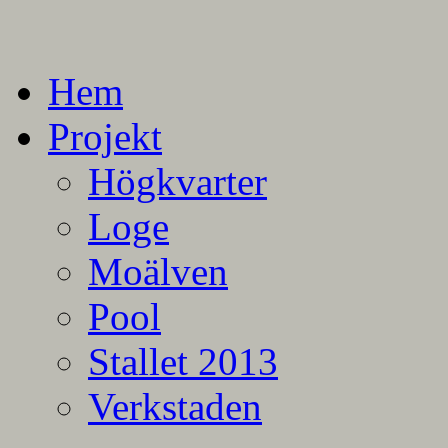
En blogg om mina projekt
Alla mina projekt
Hem
Projekt
Högkvarter
Loge
Moälven
Pool
Stallet 2013
Verkstaden