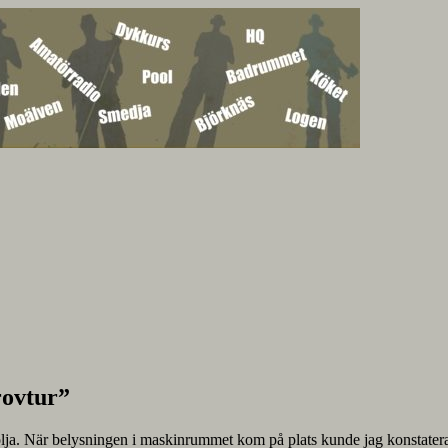
rovtur”
 följa. När belysningen i maskinrummet kom på plats kunde jag konstatera