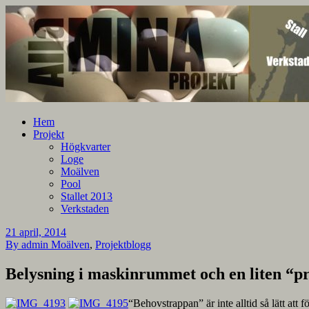
En blogg om mina projekt
Alla mina projekt
Hem
Projekt
Högkvarter
Loge
Moälven
Pool
Stallet 2013
Verkstaden
21 april, 2014
By admin
Moälven
,
Projektblogg
Belysning i maskinrummet och en liten “p
“Behovstrappan” är inte alltid så lätt att