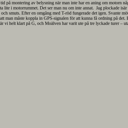
la tid på montering av belysning när man inte har en aning om motorn nå
vätta lite i motorrummet. Det ser man nu om inte annat. Jag plockade isär
 ärg och smuts. Efter en omgång med T-röd fungerade det igen. Svante mött
 att man måste koppla in GPS-signalen för att kunna få ordning på det. 
 är vi helt klart på G, och Moälven har varit ute på tre lyckade turer – 