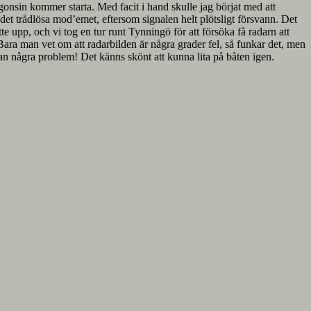
gonsin kommer starta. Med facit i hand skulle jag börjat med att
 det trådlösa mod’emet, eftersom signalen helt plötsligt försvann. Det
e upp, och vi tog en tur runt Tynningö för att försöka få radarn att
Bara man vet om att radarbilden är några grader fel, så funkar det, men
utan några problem! Det känns skönt att kunna lita på båten igen.