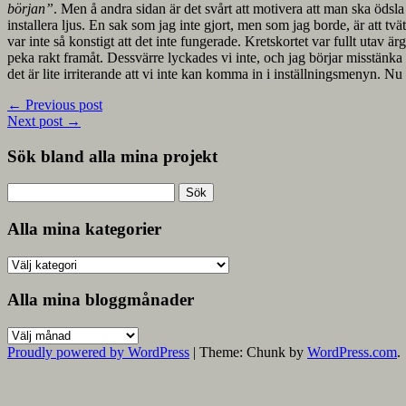
början”
. Men å andra sidan är det svårt att motivera att man ska öds
installera ljus. En sak som jag inte gjort, men som jag borde, är att t
var inte så konstigt att det inte fungerade. Kretskortet var fullt utav
peka rakt framåt. Dessvärre lyckades vi inte, och jag börjar misstänka
det är lite irriterande att vi inte kan komma in i inställningsmenyn. Nu
←
Previous post
Next post
→
Sök bland alla mina projekt
Sök
efter:
Alla mina kategorier
Alla
mina
kategorier
Alla mina bloggmånader
Alla
mina
Proudly powered by WordPress
|
Theme: Chunk by
WordPress.com
.
bloggmånader