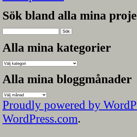
Sök bland alla mina proje
Sök
efter:
Alla mina kategorier
Alla
mina
kategorier
Alla mina bloggmånader
Alla
mina
Proudly powered by WordP
bloggmånader
WordPress.com
.