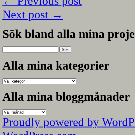
←
Previous post
Next post
→
Sök bland alla mina proje
Sök
efter:
Alla mina kategorier
Alla
mina
kategorier
Alla mina bloggmånader
Alla
mina
Proudly powered by WordP
bloggmånader