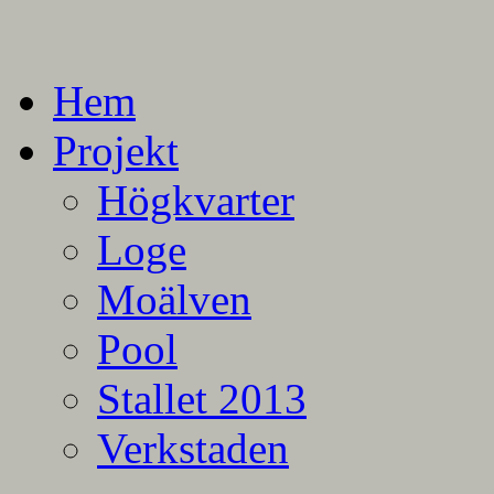
En blogg om mina projekt
Alla mina projekt
Hem
Projekt
Högkvarter
Loge
Moälven
Pool
Stallet 2013
Verkstaden