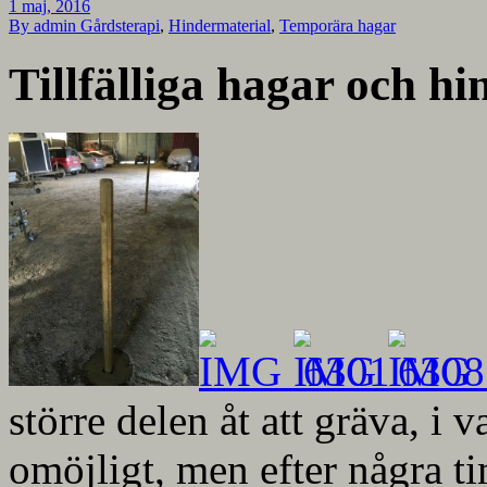
1 maj, 2016
By admin
Gårdsterapi
,
Hindermaterial
,
Temporära hagar
Tillfälliga hagar och hi
större delen åt att gräva, i 
omöjligt, men efter några t