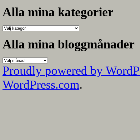
efter:
Alla mina kategorier
Alla
mina
kategorier
Alla mina bloggmånader
Alla
mina
Proudly powered by WordP
bloggmånader
WordPress.com
.