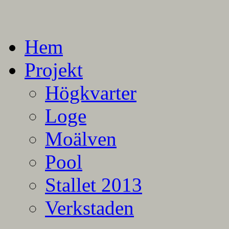
En blogg om mina projekt
Alla mina projekt
Hem
Projekt
Högkvarter
Loge
Moälven
Pool
Stallet 2013
Verkstaden