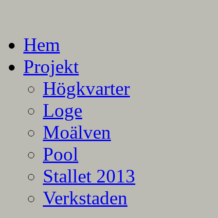
En blogg om mina projekt
Alla mina projekt
Hem
Projekt
Högkvarter
Loge
Moälven
Pool
Stallet 2013
Verkstaden