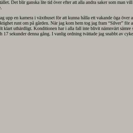
ället. Det blir ganska lite tid över efter att alla andra saker som man vi
e.
te jag upp en kamera i växthuset för att kunna hålla ett vakande öga över a
fuktighet runt om på gården. När jag kom hem tog jag fram “Silver” för a
elt klart uthärdligt. Konditionen har i alla fall inte blivit nämnvärt sä
7 sekunder denna gång. I vanlig ordning tvättade jag snabbt av cykeln,