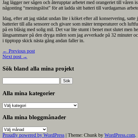
Jag lägger ner sågen och återupptar arbetet med orangeriet till våren ist
någonting “meningslöst” för att ladda sitt batteri till vardagarnas arbet
Idag, efter att jag städat undan lite i köket efter all konservering, sat
batterier till alla sensorer och givare som mäter temperaturer och luft
på en blåsig med solig mil. Det var lite stumt i benet mot slutet men h
långsammare på den dryga milen som jag avverkade på 32 minuter och 1
i tipptopp skick nästa gång andan faller in.
←
Previous post
Next post
→
Sök bland alla mina projekt
Sök
efter:
Alla mina kategorier
Alla
mina
kategorier
Alla mina bloggmånader
Alla
mina
Proudly powered by WordPress
|
Theme: Chunk by
WordPress.com
.