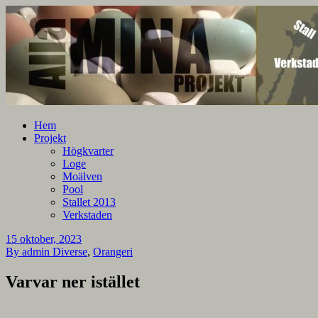
En blogg om mina projekt
Alla mina projekt
Hem
Projekt
Högkvarter
Loge
Moälven
Pool
Stallet 2013
Verkstaden
15 oktober, 2023
By admin
Diverse
,
Orangeri
Varvar ner istället