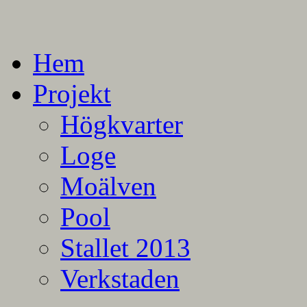
En blogg om mina projekt
Alla mina projekt
Hem
Projekt
Högkvarter
Loge
Moälven
Pool
Stallet 2013
Verkstaden