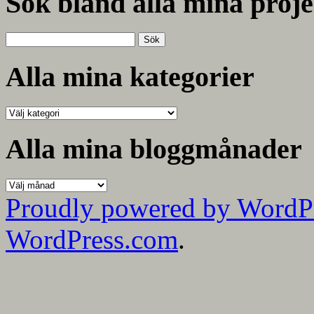
Sök bland alla mina proje
Sök
efter:
Alla mina kategorier
Alla
mina
kategorier
Alla mina bloggmånader
Alla
mina
Proudly powered by WordP
bloggmånader
WordPress.com
.