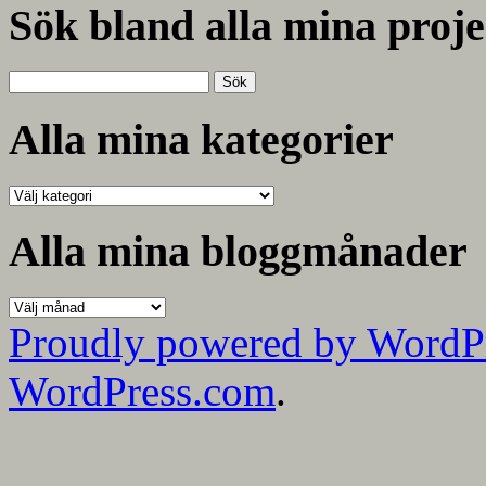
Sök bland alla mina proje
Sök
efter:
Alla mina kategorier
Alla
mina
kategorier
Alla mina bloggmånader
Alla
mina
Proudly powered by WordP
bloggmånader
WordPress.com
.