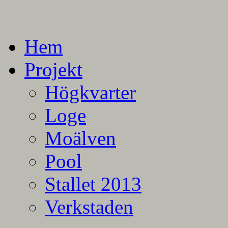
En blogg om mina projekt
Alla mina projekt
Hem
Projekt
Högkvarter
Loge
Moälven
Pool
Stallet 2013
Verkstaden