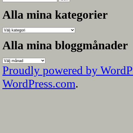
efter:
Alla mina kategorier
Alla
mina
kategorier
Alla mina bloggmånader
Alla
mina
Proudly powered by WordP
bloggmånader
WordPress.com
.