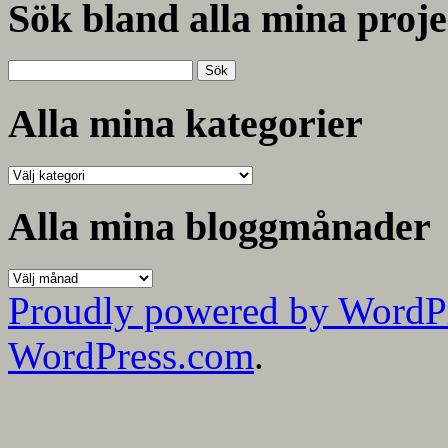
Sök bland alla mina proje
Sök
efter:
Alla mina kategorier
Alla
mina
kategorier
Alla mina bloggmånader
Alla
mina
Proudly powered by WordP
bloggmånader
WordPress.com
.