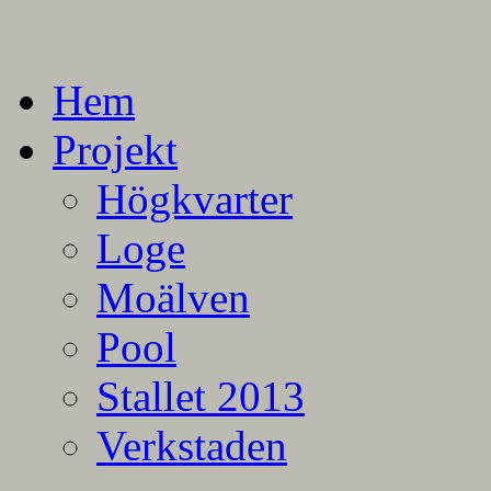
En blogg om mina projekt
Alla mina projekt
Hem
Projekt
Högkvarter
Loge
Moälven
Pool
Stallet 2013
Verkstaden