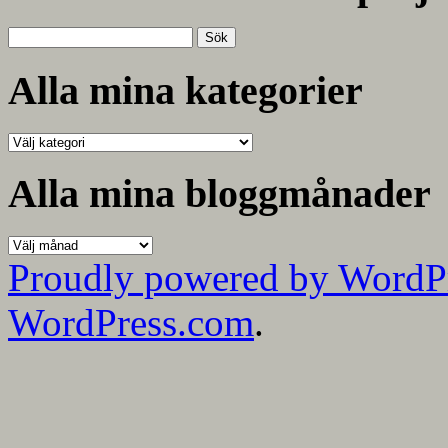
Sök
efter:
Alla mina kategorier
Alla
mina
kategorier
Alla mina bloggmånader
Alla
mina
Proudly powered by WordP
bloggmånader
WordPress.com
.