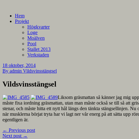
En blogg om mina projekt
Alla mina projekt
Hem
Projekt
Högkvarter
Loge
Moälven
Pool
Stallet 2013
Verkstaden
18 oktober, 2014
By admin
Vildsvinsstängsel
Vildsvinsstängsel
Liksom gräsmattan så känner jag mig uppriv
måste fixa iordning gräsmattan, utan man måste också se till så att grisa
stenar, och måste hitta ett nytt hål längs den tänkta stängsellinjen. Nu
när musklerna börjat tryta har vi lagt ner vår energ på att sätta upp röre
egentligen är.
←
Previous post
Next post
→