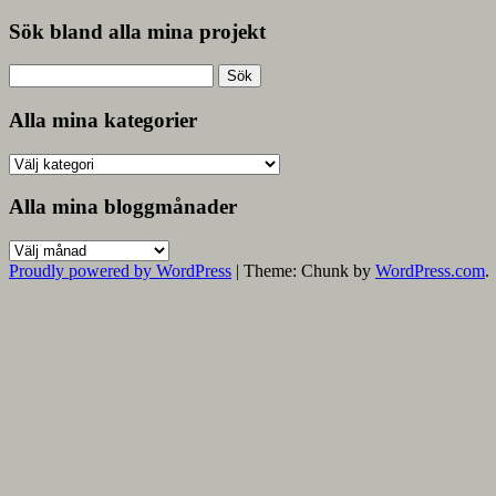
Sök bland alla mina projekt
Sök
efter:
Alla mina kategorier
Alla
mina
kategorier
Alla mina bloggmånader
Alla
mina
Proudly powered by WordPress
|
Theme: Chunk by
WordPress.com
.
bloggmånader