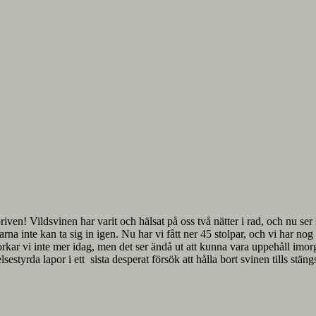
en! Vildsvinen har varit och hälsat på oss två nätter i rad, och nu ser 
rna inte kan ta sig in igen. Nu har vi fått ner 45 stolpar, och vi har nog 
 orkar vi inte mer idag, men det ser ändå ut att kunna vara uppehåll imorg
lsestyrda lapor i ett sista desperat försök att hålla bort svinen tills stän