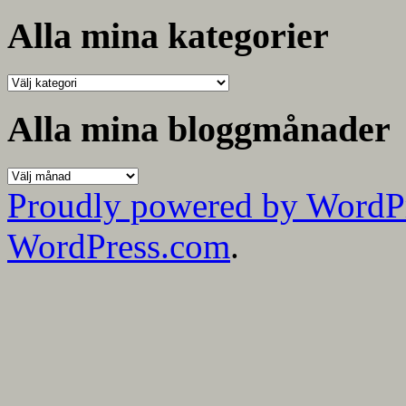
efter:
Alla mina kategorier
Alla
mina
kategorier
Alla mina bloggmånader
Alla
mina
Proudly powered by WordP
bloggmånader
WordPress.com
.