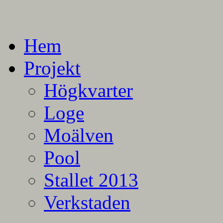
En blogg om mina projekt
Alla mina projekt
Hem
Projekt
Högkvarter
Loge
Moälven
Pool
Stallet 2013
Verkstaden